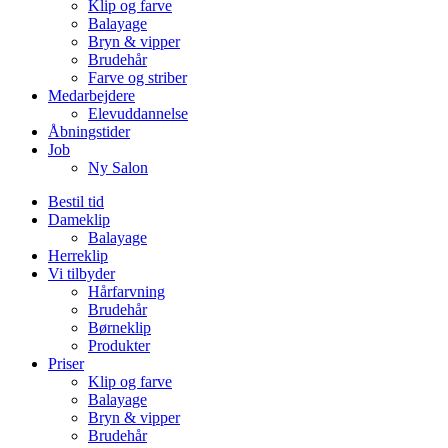
Klip og farve
Balayage
Bryn & vipper
Brudehår
Farve og striber
Medarbejdere
Elevuddannelse
Åbningstider
Job
Ny Salon
Bestil tid
Dameklip
Balayage
Herreklip
Vi tilbyder
Hårfarvning
Brudehår
Børneklip
Produkter
Priser
Klip og farve
Balayage
Bryn & vipper
Brudehår