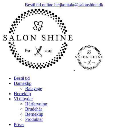
Skip
Bestil tid online her
|
kontakt@salonshine.dk
to
content
Bestil tid
Dameklip
Balayage
Herreklip
Vi tilbyder
Hårfarvning
Brudehår
Børneklip
Produkter
Priser