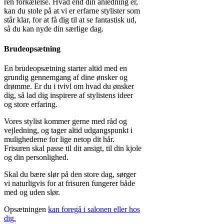
ren forkælelse. Hvad end din anledning er,
kan du stole på at vi er erfarne stylister som
står klar, for at få dig til at se fantastisk ud,
så du kan nyde din særlige dag.
Brudeopsætning
En brudeopsætning starter altid med en
grundig gennemgang af dine ønsker og
drømme. Er du i tvivl om hvad du ønsker
dig, så lad dig inspirere af stylistens ideer
og store erfaring.
Vores stylist kommer gerne med råd og
vejledning, og tager altid udgangspunkt i
mulighederne for lige netop dit hår.
Frisuren skal passe til dit ansigt, til din kjole
og din personlighed.
Skal du bære slør på den store dag, sørger
vi naturligvis for at frisuren fungerer både
med og uden slør.
Opsætningen
kan foregå i salonen eller hos
dig.